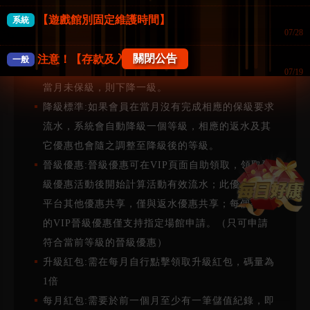
晉升順序:VIP等級達到相應的要求可每月晉升一
【遊戲館別固定維護時間】
系統
級，但VIP等級不可越級晉升。
07/28
保級要求:會員在達到某VIP等級後，當月投注需要
關閉公告
注意！【存款及入款注意事項】
一般
完成保級要求(須達到對應等級的一半以上)。如果
07/19
當月未保級，則下降一級。
《防詐騙公告》FK57娛樂城
一般
降級標準:如果會員在當月沒有完成相應的保級要求
07/18
流水，系統會自動降級一個等級，相應的返水及其
【系統公告】
一般
它優惠也會隨之調整至降級後的等級。
04/02
晉級優惠:晉級優惠可在VIP頁面自助領取，領取晉
【會員權益公告】
一般
級優惠活動後開始計算活動有效流水；此優惠不與
12/17
平台其他優惠共享，僅與返水優惠共享；每個等級
的VIP晉級優惠僅支持指定場館申請。（只可申請
符合當前等級的晉級優惠）
升級紅包:需在每月自行點擊領取升級紅包，碼量為
1倍
每月紅包:需要於前一個月至少有一筆儲值紀錄，即