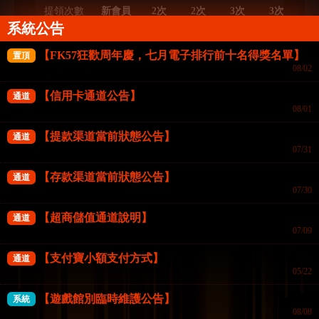
提領次數
新會員
2次
2次
3次
3次
4
系統公告
提領總額
新會員
10萬
10萬
20萬
20萬
3
【FK57狂歡周年慶，七月電子排行前十名得獎名單】
置頂
08/02
每月紅包
新會員
388
688
1688
2688
36
【信用卡通道公告】
通道
升級禮金
新會員
577
777
1777
3777
57
08/01
生日禮金
77
577
777
1777
3777
57
【提款渠道當前狀態公告】
通道
07/31
※
注意事項:每月将在1-3號計建到升條件的貴賓
【存款渠道當前狀態公告】
通道
進行升级，升级至該檻VIP等級，若是上月未建到
07/30
保级條件，最多僅會降一階
【超商儲值通道說明】
通道
07/09
【支付寶小額支付方式】
通道
05/22
晉升標準:會員的累計存款以及累計投注額達到下個
【遊戲館別臨時維護公告】
系統
級別的要求，即可在次月晉級一個VIP等級。
08/08