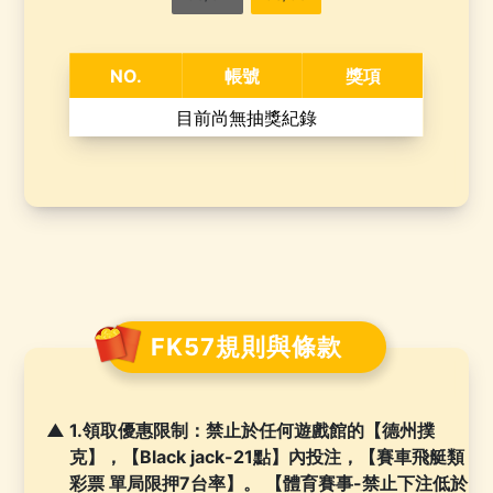
NO.
帳號
獎項
目前尚無抽獎紀錄
FK57規則與條款
1.領取優惠限制：禁止於任何遊戲館的【德州撲
克】，【Black jack-21點】內投注，【賽車飛艇類
彩票 單局限押7台率】。 【體育賽事-禁止下注低於