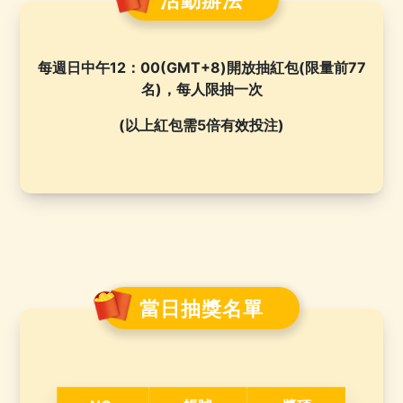
每週日中午12：00(GMT+8)開放抽紅包(限量前77
名)，每人限抽一次
(以上紅包需5倍有效投注)
當日抽獎名單