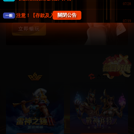
07/28
SA 真人旗艦廳
關閉公告
注意！【存款及入款注意事項】
一般
JACKPOT
07/19
立即暢玩
《防詐騙公告》FK57娛樂城
一般
07/18
【系統公告】
一般
04/02
【會員權益公告】
一般
12/17