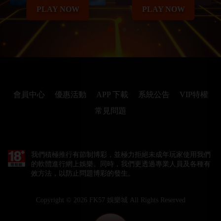
PLAY NOW
PLAY NOW
會員中心
優惠活動
APP 下載
系統公告
VIP特權
常見問題
我們積極推行有節制博彩，並極力拒絕未成年玩家使用我們
的軟體進行網上娛樂。同時，我們更透過專業人員及各種有
效方法，以防止問題博彩的發生。
Copyright © 2026
FK57 娛樂城
All Rights Reserved