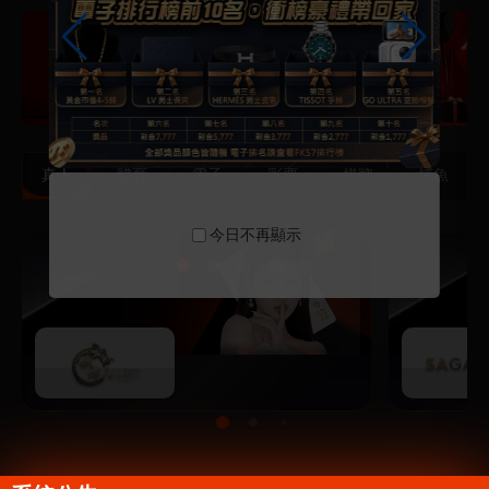
【支付寶小額支付方式】
通道
【遊戲館別臨時維護公告】
系統
【遊戲館別固定維護時間】
系統
注意！【存款及入款注意事項】
一般
真人
體育
電子
彩票
棋牌
捕魚
《防詐騙公告》FK57娛樂城
一般
今日不再顯示
【系統公告】
一般
【會員權益公告】
一般
【FK57狂歡周年慶，七月電子排行前十
置頂
AB真人
SA真
【信用卡通道公告】
通道
【提款渠道當前狀態公告】
通道
【存款渠道當前狀態公告】
通道